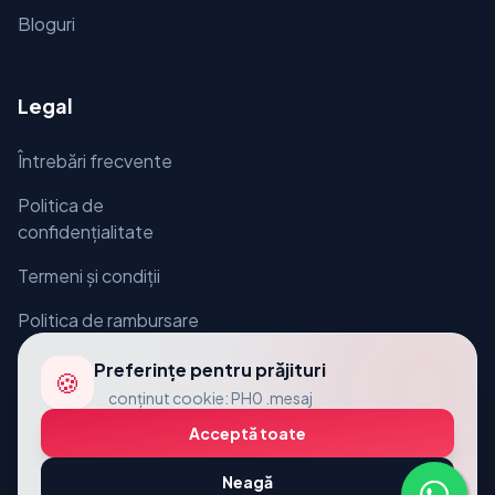
Bloguri
Legal
Întrebări frecvente
Politica de
confidențialitate
Termeni și condiții
Politica de rambursare
Preferințe pentru prăjituri
🍪
conţinut cookie: PH0 .mesaj
Acceptă toate
© 2026 VcardLine. Toate drepturile rezervate.
Neagă