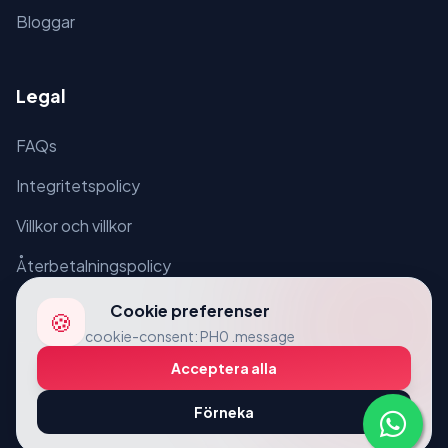
Bloggar
Legal
FAQs
Integritetspolicy
Villkor och villkor
Återbetalningspolicy
Cookie preferenser
🍪
cookie-consent: PH0 .message
Acceptera alla
© 2026 VcardLine. Alla rättigheter förbehållna.
Förneka